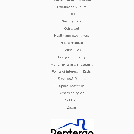
Excursions & Tours
FAQ
Gastro guide
Going out
Health and cleanliness
House manual
House rules
List your property
Monuments and museums
Points of interest in Zadar
Services & Rentals
Speed boat trips
What’s going on
Yacht rent
Zadar