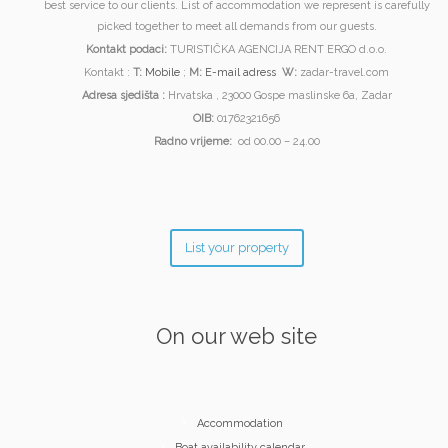
best service to our clients. List of accommodation we represent is carefully
picked together to meet all demands from our guests.
Kontakt podaci:
TURISTIČKA AGENCIJA RENT ERGO d.o.o.
Kontakt :
T:
Mobile
;
M:
E-mail adress
W:
zadar-travel.com
Adresa sjedišta :
Hrvatska , 23000 Gospe maslinske 6a, Zadar
OIB:
01762321656
Radno vrijeme:
od 00.00 – 24.00
List your property
On our web site
Accommodation
Boat availability calendar