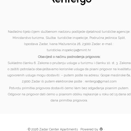
Nadležno tijelo čijem službenom nadzoru podliježe djelatnost turističke agencije:
Ministarstvo turizma, Služba turističke inspekcije, Područna jedinica Split,
Ispostava Zadar, Ivana Mažuranića 28, 23000 Zadar. e-mail :
turisticka.inspekcija@mint.hr
Obavijest o načinu podnošenja prigovora:
Sukladno članku 6. Zakona o pružanju usluga u turizmu i članku 10. st. 3. Zakona
o zaštiti potrošača obavještavamo korisnike usluga da pisani prigovor na kvalitetu
ugovorenih usluga mogu dostaviti: – putem pošte na adresu: Gospe maslinske 6a,
23000 Zadar ili putem elektronske pošte : rentergo@gmail.com
Potvrdu primitka prigovora dostaviti ćemo Vam bez odgađanja pisanim putem.
Odgovor na prigovor dati ćemo u pisanom obliku najkasnije u roku od 15 dana od
dana primitka prigovora.
·
© 2026
Zadar Center Apartments
·
Powered by
·