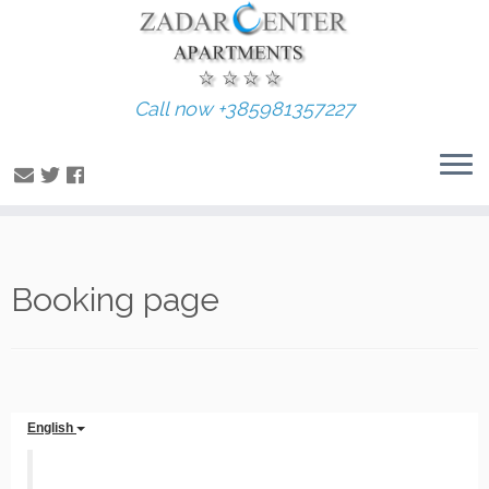
Call now +385981357227
Skip
Booking page
to
content