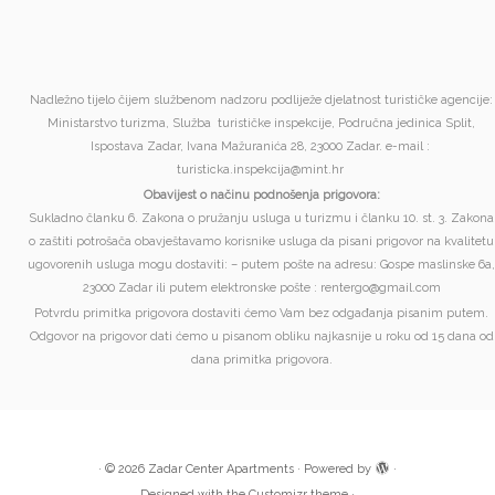
Nadležno tijelo čijem službenom nadzoru podliježe djelatnost turističke agencije:
Ministarstvo turizma, Služba turističke inspekcije, Područna jedinica Split,
Ispostava Zadar, Ivana Mažuranića 28, 23000 Zadar. e-mail :
turisticka.inspekcija@mint.hr
Obavijest o načinu podnošenja prigovora:
Sukladno članku 6. Zakona o pružanju usluga u turizmu i članku 10. st. 3. Zakona
o zaštiti potrošača obavještavamo korisnike usluga da pisani prigovor na kvalitetu
ugovorenih usluga mogu dostaviti: – putem pošte na adresu: Gospe maslinske 6a,
23000 Zadar ili putem elektronske pošte : rentergo@gmail.com
Potvrdu primitka prigovora dostaviti ćemo Vam bez odgađanja pisanim putem.
Odgovor na prigovor dati ćemo u pisanom obliku najkasnije u roku od 15 dana od
dana primitka prigovora.
·
© 2026
Zadar Center Apartments
·
Powered by
·
Designed with the
Customizr theme
·