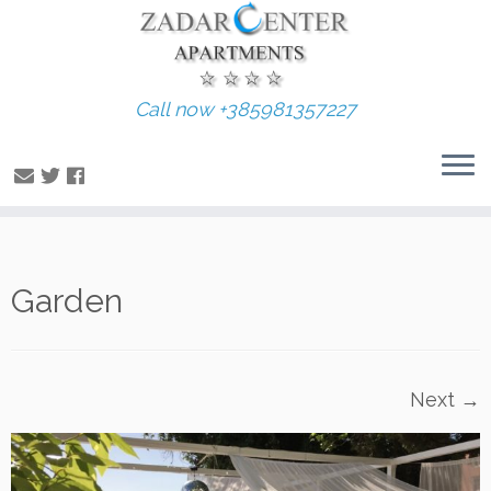
Call now +385981357227
Skip
Garden
to
content
Next →