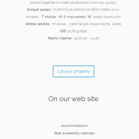
picked together to meet all demands from our guests.
Kontakt podaci:
TURISTIČKA AGENCIJA RENT ERGO d.o.o.
Kontakt :
T:
Mobile
;
M:
E-mail adress
W:
zadar-travel.com
Adresa sjedišta :
Hrvatska , 23000 Gospe maslinske 6a, Zadar
OIB:
01762321656
Radno vrijeme:
od 00.00 – 24.00
List your property
On our web site
Accommodation
Boat availability calendar