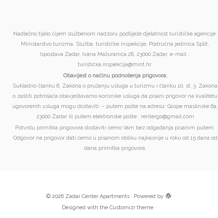
Nadležno tijelo čijem službenom nadzoru podliježe djelatnost turističke agencije:
Ministarstvo turizma, Služba turističke inspekcije, Područna jedinica Split,
Ispostava Zadar, Ivana Mažuranića 28, 23000 Zadar. e-mail :
turisticka.inspekcija@mint.hr
Obavijest o načinu podnošenja prigovora:
Sukladno članku 6. Zakona o pružanju usluga u turizmu i članku 10. st. 3. Zakona
o zaštiti potrošača obavještavamo korisnike usluga da pisani prigovor na kvalitetu
ugovorenih usluga mogu dostaviti: – putem pošte na adresu: Gospe maslinske 6a,
23000 Zadar ili putem elektronske pošte : rentergo@gmail.com
Potvrdu primitka prigovora dostaviti ćemo Vam bez odgađanja pisanim putem.
Odgovor na prigovor dati ćemo u pisanom obliku najkasnije u roku od 15 dana od
dana primitka prigovora.
·
© 2026
Zadar Center Apartments
·
Powered by
·
Designed with the
Customizr theme
·