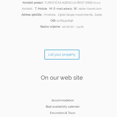
Kontakt podaci:
TURISTIČKA AGENCIJA RENT ERGO d.o.o.
Kontakt :
T:
Mobile
;
M:
E-mail adress
W:
zadar-travel.com
Adresa sjedišta :
Hrvatska , 23000 Gospe maslinske 6a, Zadar
OIB:
01762321656
Radno vrijeme:
od 00.00 – 24.00
List your property
On our web site
Accommodation
Boat availability calendar
Excursions & Tours