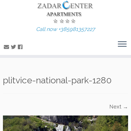
Call now +385981357227
Skip
plitvice-national-park-1280
to
content
Next →