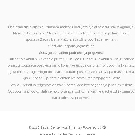
Nadležno tijelo čijem službenom nadzoru podliježe djelatnost turističke agencije:
Ministarstvo turizma, Služba turističke inspekcije, Područna jedinica Split,
Ispostava Zadar, Ivana Mažuranića 28, 23000 Zadar. e-mail :
turisticka.inspekcija@mint.hr
Obavijest o načinu podnošenja prigovora:
Sukladno članku 6. Zakona o pružanju usluga u turizmu i članku 10. st. 3. Zakona
o zaštiti potrošača obavještavamo korisnike usluga da pisani prigovor na kvalitetu
ugovorenih usluga mogu dostaviti: – putem pošte na adresu: Gospe maslinske 6a,
23000 Zadar ili putem elektronske pošte : rentergo@gmail.com
Potvrdu primitka prigovora dostaviti ćemo Vam bez odgađanja pisanim putem.
Odgovor na prigovor dati ćemo u pisanom obliku najkasnije u roku od 15 dana od
dana primitka prigovora.
·
© 2026
Zadar Center Apartments
·
Powered by
·
Designed with the
Customizr theme
·