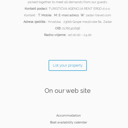
picked together to meet all demands from our guests.
Kontakt podaci:
TURISTIČKA AGENCIJA RENT ERGO d.o.o.
Kontakt :
T:
Mobile
;
M:
E-mail adress
W:
zadar-travel.com
Adresa sjedišta :
Hrvatska , 23000 Gospe maslinske 6a, Zadar
OIB:
01762321656
Radno vrijeme:
od 00.00 – 24.00
List your property
On our web site
Accommodation
Boat availability calendar