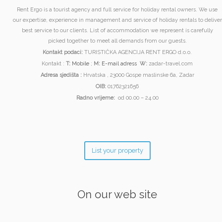
Rent Ergo is a tourist agency and full service for holiday rental owners. We use
our expertise, experience in management and service of holiday rentals to deliver
best service to our clients. List of accommodation we represent is carefully
picked together to meet all demands from our guests.
Kontakt podaci:
TURISTIČKA AGENCIJA RENT ERGO d.o.o.
Kontakt :
T:
Mobile
;
M:
E-mail adress
W:
zadar-travel.com
Adresa sjedišta :
Hrvatska , 23000 Gospe maslinske 6a, Zadar
OIB:
01762321656
Radno vrijeme:
od 00.00 – 24.00
List your property
On our web site