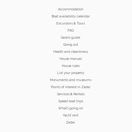
Accommodation
Boat availability calendar
Excursions & Tours
FAQ
Gastro guide
Going out
Health and cleanliness
House manual
House rules
List your property
Monuments and museums
Points of interest in Zadar
Services & Rentals
Speed boat trips
What’s going on
Yacht rent
Zadar