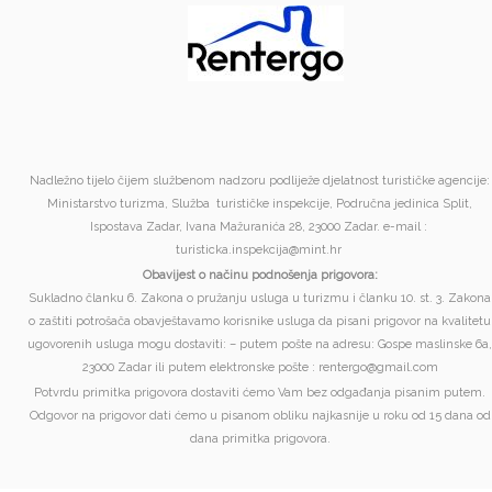
Nadležno tijelo čijem službenom nadzoru podliježe djelatnost turističke agencije:
Ministarstvo turizma, Služba turističke inspekcije, Područna jedinica Split,
Ispostava Zadar, Ivana Mažuranića 28, 23000 Zadar. e-mail :
turisticka.inspekcija@mint.hr
Obavijest o načinu podnošenja prigovora:
Sukladno članku 6. Zakona o pružanju usluga u turizmu i članku 10. st. 3. Zakona
o zaštiti potrošača obavještavamo korisnike usluga da pisani prigovor na kvalitetu
ugovorenih usluga mogu dostaviti: – putem pošte na adresu: Gospe maslinske 6a,
23000 Zadar ili putem elektronske pošte : rentergo@gmail.com
Potvrdu primitka prigovora dostaviti ćemo Vam bez odgađanja pisanim putem.
Odgovor na prigovor dati ćemo u pisanom obliku najkasnije u roku od 15 dana od
dana primitka prigovora.