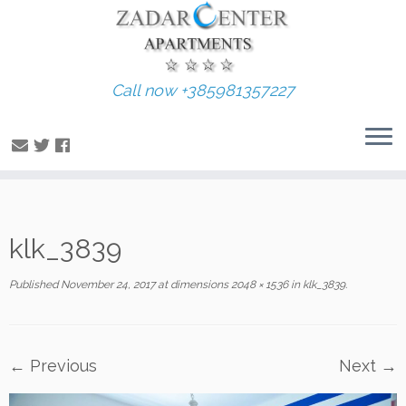
Call now +385981357227
Skip
klk_3839
to
content
Published
November 24, 2017
at dimensions
2048 × 1536
in
klk_3839
.
← Previous
Next →