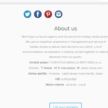
About us
Rent Ergo is a tourist agency and full service for holiday rental owner
We use our expertise, experience in management and service of
holiday rentals to deliver best service to our clients. List of
accommodation we represent is carefully picked together to meet al
demands from our guests.
Kontakt podaci:
TURISTIČKA AGENCIJA RENT ERGO d.o.o.
Kontakt :
T:
Mobile
;
M:
E-mail adress
W:
zadar-travel.com
Adresa sjedišta :
Hrvatska , 23000 Gospe maslinske 6a, Zadar
OIB:
01762321656
Radno vrijeme:
od 00.00 – 24.00
List your property