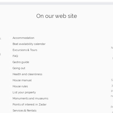
On our web site
Accommodation
s.
Boat availability calendar
N
Excursions & Tours
l
FAQ
Gastro guide
Going out
Health and cleanliness
S
House manual
3
House rules
p
List your property
n
Monuments and museums
Points of interest in Zadar
P
Services & Rentals