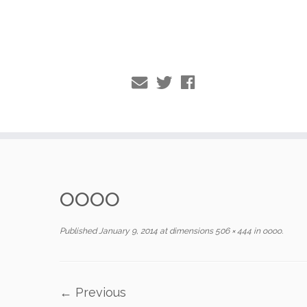
Skip
to
oooo
content
Published
January 9, 2014
at dimensions
506 × 444
in
oooo
.
← Previous