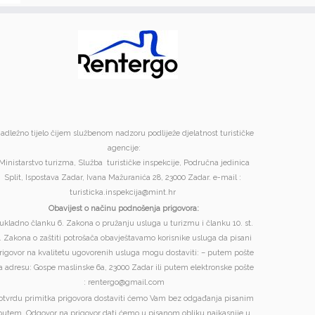
adležno tijelo čijem službenom nadzoru podliježe djelatnost turističke
agencije:
Ministarstvo turizma, Služba turističke inspekcije, Područna jedinica
Split, Ispostava Zadar, Ivana Mažuranića 28, 23000 Zadar. e-mail :
turisticka.inspekcija@mint.hr
Obavijest o načinu podnošenja prigovora:
ukladno članku 6. Zakona o pružanju usluga u turizmu i članku 10. st.
. Zakona o zaštiti potrošača obavještavamo korisnike usluga da pisani
rigovor na kvalitetu ugovorenih usluga mogu dostaviti: – putem pošte
a adresu: Gospe maslinske 6a, 23000 Zadar ili putem elektronske pošte
: rentergo@gmail.com
otvrdu primitka prigovora dostaviti ćemo Vam bez odgađanja pisanim
putem. Odgovor na prigovor dati ćemo u pisanom obliku najkasnije u