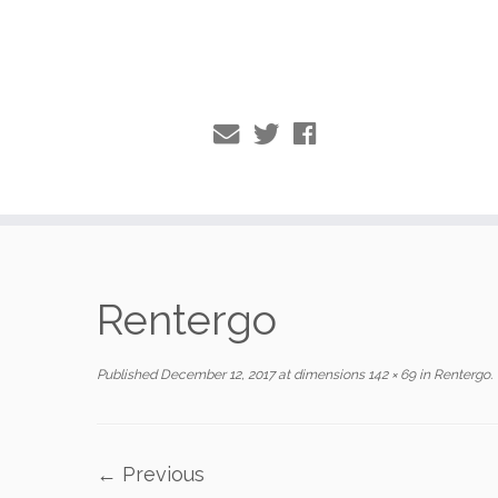
Skip
to
Rentergo
content
Published
December 12, 2017
at dimensions
142 × 69
in
Rentergo
.
← Previous