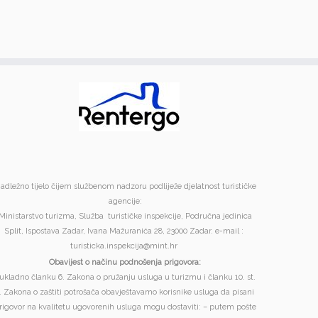
adležno tijelo čijem službenom nadzoru podliježe djelatnost turističke
agencije:
Ministarstvo turizma, Služba turističke inspekcije, Područna jedinica
Split, Ispostava Zadar, Ivana Mažuranića 28, 23000 Zadar. e-mail :
turisticka.inspekcija@mint.hr
Obavijest o načinu podnošenja prigovora:
ukladno članku 6. Zakona o pružanju usluga u turizmu i članku 10. st.
. Zakona o zaštiti potrošača obavještavamo korisnike usluga da pisani
rigovor na kvalitetu ugovorenih usluga mogu dostaviti: – putem pošte