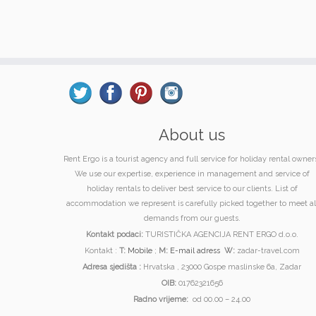
About us
Rent Ergo is a tourist agency and full service for holiday rental owner
We use our expertise, experience in management and service of
holiday rentals to deliver best service to our clients. List of
accommodation we represent is carefully picked together to meet al
demands from our guests.
Kontakt podaci:
TURISTIČKA AGENCIJA RENT ERGO d.o.o.
Kontakt :
T:
Mobile
;
M:
E-mail adress
W:
zadar-travel.com
Adresa sjedišta :
Hrvatska , 23000 Gospe maslinske 6a, Zadar
OIB:
01762321656
Radno vrijeme:
od 00.00 – 24.00