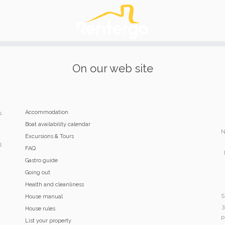
On our web site
Accommodation
s.
Boat availability calendar
N
Excursions & Tours
l
FAQ
Gastro guide
Going out
Health and cleanliness
S
House manual
3
House rules
p
List your property